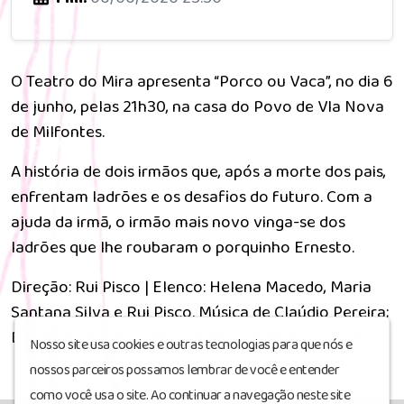
O Teatro do Mira apresenta “Porco ou Vaca”, no dia 6
de junho, pelas 21h30, na casa do Povo de Vla Nova
de Milfontes.
A história de dois irmãos que, após a morte dos pais,
enfrentam ladrões e os desafios do futuro. Com a
ajuda da irmã, o irmão mais novo vinga-se dos
ladrões que lhe roubaram o porquinho Ernesto.
Direção: Rui Pisco | Elenco: Helena Macedo, Maria
Santana Silva e Rui Pisco. Música de Claúdio Pereira;
Design de Catarina Pisco e Técnica de Tiago Santos.
Nosso site usa cookies e outras tecnologias para que nós e
nossos parceiros possamos lembrar de você e entender
como você usa o site. Ao continuar a navegação neste site