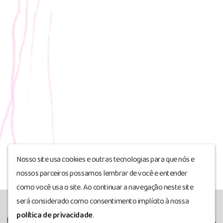
Nosso site usa cookies e outras tecnologias para que nós e
nossos parceiros possamos lembrar de você e entender
como você usa o site. Ao continuar a navegação neste site
será considerado como consentimento implícito à nossa
política de privacidade
.
Rádio RIO Odemira
© Todos os direitos reservados.