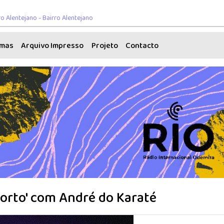
o Alentejano - Bairro Alentejano
amas
Arquivo Impresso
Projeto
Contacto
orto' com André do Karaté