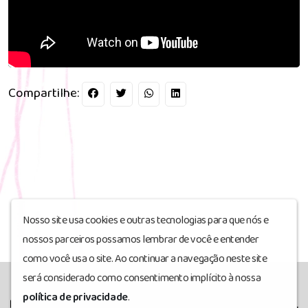
Compartilhe:
Nosso site usa cookies e outras tecnologias para que nós e
nossos parceiros possamos lembrar de você e entender
como você usa o site. Ao continuar a navegação neste site
será considerado como consentimento implícito à nossa
política de privacidade
.
Rádio RIO Odemira
© Todos os direitos reservados.