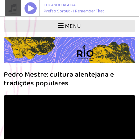
TOCANDO AGORA
Prefab Sprout - I Remember That
MENU
Pedro Mestre: cultura alentejana e
tradições populares