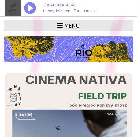
TOCANDO AGORA
Loony Johnson - Tora ti manxi
MENU