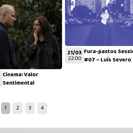
Fura-pastos Sess
21/03
22:00
#07 – Luís Severo
Cinema: Valor
3
Sentimental
1
2
3
4