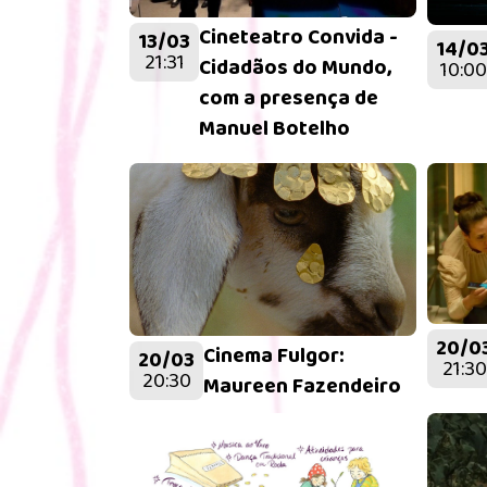
Cineteatro Convida -
13/03
14/0
21:31
Cidadãos do Mundo,
10:00
com a presença de
Manuel Botelho
20/0
Cinema Fulgor:
20/03
21:30
20:30
Maureen Fazendeiro