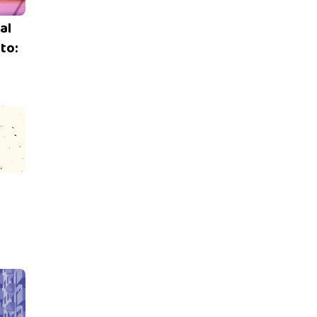
al
to: