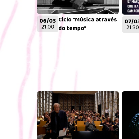
Ciclo "Música através
06/03
07/0
21:00
21:30
do tempo"